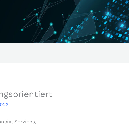
ngsorientiert
2023
ncial Services,